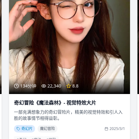
134分钟
22,340
8.8
奇幻冒险《魔法森林》- 视觉特效大片
一部充满想象力的奇幻冒险片，精美的视觉特效和引人入
胜的故事情节相得益彰。
奇幻片
魔幻冒险
2025/3/1