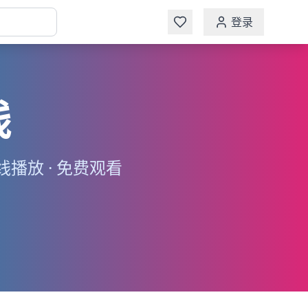
登录
线
播放 · 免费观看