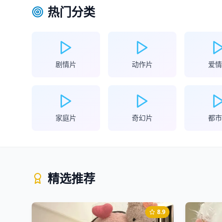
热门分类
剧情片
动作片
爱情
家庭片
奇幻片
都市
精选推荐
8.9