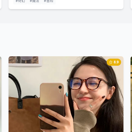
#
奇幻
#
魔法
#
冒险
8.9