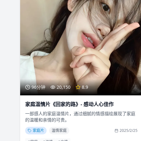
96分钟
20,150
8.9
家庭温情片《回家的路》- 感动人心佳作
一部感人的家庭温情片，通过细腻的情感描绘展现了家庭
的温暖和亲情的可贵。
家庭片
温情家庭
2025/2/25