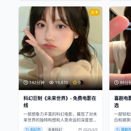
9
142分钟
19,870
9
88分
科幻巨制《未来世界》- 免费电影在
喜剧电
线
选
一部想象力丰富的科幻电影，展现了对未
一部轻松
来世界的独特构想和人类命运的深度思
白和搞笑
考。
科幻片
未来科幻
2025/2/5
喜剧