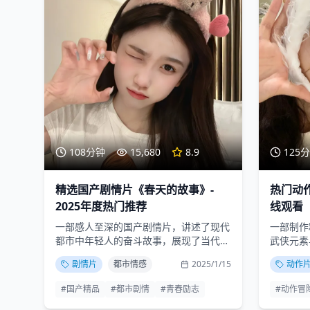
108分钟
15,680
8.9
125
精选国产剧情片《春天的故事》-
热门动
2025年度热门推荐
线观看
一部感人至深的国产剧情片，讲述了现代
一部制作
都市中年轻人的奋斗故事，展现了当代中
武侠元素
国的社会变迁和人情冷暖。
觉盛宴。
剧情片
都市情感
2025/1/15
动作
#
国产精品
#
都市剧情
#
青春励志
#
动作冒