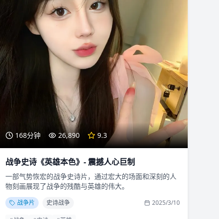
168分钟
26,890
9.3
战争史诗《英雄本色》- 震撼人心巨制
一部气势恢宏的战争史诗片，通过宏大的场面和深刻的人
物刻画展现了战争的残酷与英雄的伟大。
战争片
史诗战争
2025/3/10